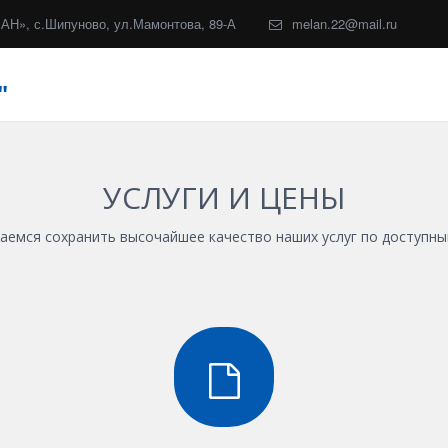
ЛАН»
,
с.Шипуново, ул.Мамонтова, 89-А
melan.22@mail.ru
"
УСЛУГИ И ЦЕНЫ
аемся сохранить высочайшее качество наших услуг по доступны