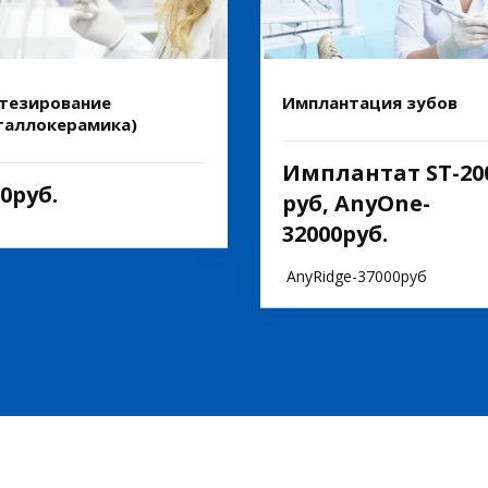
тезирование
Имплантация зубов
таллокерамика)
Имплантат ST-20
0руб.
руб, AnyOne-
32000руб.
AnyRidge-37000руб