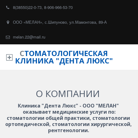
8(38550)22-0-73
,
8-906-966-53-70
ООО «МЕЛАН»
,
с.Шипуново, ул.Мамонтова, 89-А
melan.22@mail.ru
С
ТОМ
АТОЛОГИЧЕСКАЯ
КЛИНИКА "ДЕНТА ЛЮКС"
О КОМПАНИИ
Клиника "Дента Люкс" - ООО "МЕЛАН" 
 оказывает медицинские услуги по: 
стоматологии общей практики, стоматологии 
ортопедической, стоматологии хирургической, 
рентгенологии. 