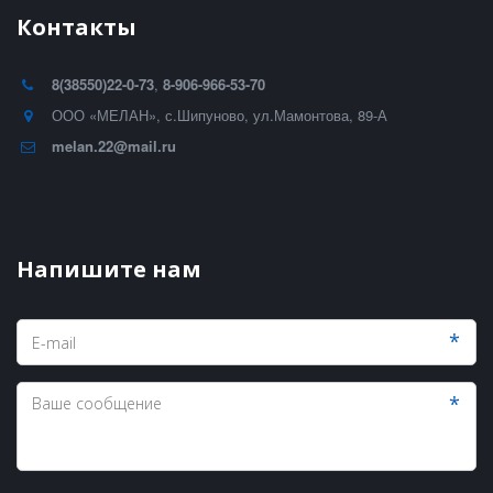
Контакты
8(38550)22-0-73
,
8-906-966-53-70
ООО «МЕЛАН»
,
с.Шипуново, ул.Мамонтова, 89-А
melan.22@mail.ru
Напишите нам
*
*